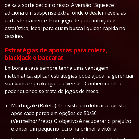
deixa a sorte decidir o resto. A versão “Squeeze”
adiciona um suspense extra, onde o dealer revela as
cartas lentamente. É um jogo de pura intuição e
estatística, ideal para quem busca liquidez rápida no
cassino.
Estratégias de apostas para roleta,
blackjack e baccarat
Embora a casa sempre tenha uma vantagem
matemática, aplicar estratégias pode ajudar a gerenciar
sua banca e prolongar a diversão. Conhecimento é
poder quando se trata de jogos de mesa.
Martingale (Roleta): Consiste em dobrar a aposta
após cada perda em opções de 50/50
(Vermelho/Preto). O objetivo é recuperar o prejuízo
e obter um pequeno lucro na primeira vitória.