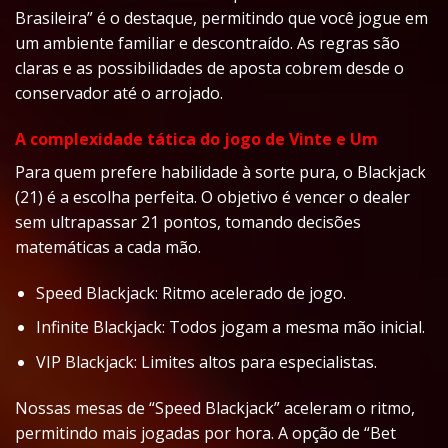
Brasileira” é o destaque, permitindo que você jogue em
um ambiente familiar e descontraído. As regras são
claras e as possibilidades de aposta cobrem desde o
conservador até o arrojado.
A complexidade tática do jogo de Vinte e Um
Para quem prefere habilidade à sorte pura, o Blackjack
(21) é a escolha perfeita. O objetivo é vencer o dealer
sem ultrapassar 21 pontos, tomando decisões
matemáticas a cada mão.
Speed Blackjack: Ritmo acelerado de jogo.
Infinite Blackjack: Todos jogam a mesma mão inicial.
VIP Blackjack: Limites altos para especialistas.
Nossas mesas de “Speed Blackjack” aceleram o ritmo,
permitindo mais jogadas por hora. A opção de “Bet