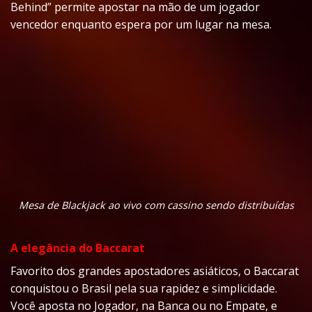
Behind” permite apostar na mão de um jogador
vencedor enquanto espera por um lugar na mesa.
Mesa de Blackjack ao vivo com cassino sendo distribuídas
A elegância do Baccarat
Favorito dos grandes apostadores asiáticos, o Baccarat
conquistou o Brasil pela sua rapidez e simplicidade.
Você aposta no Jogador, na Banca ou no Empate, e