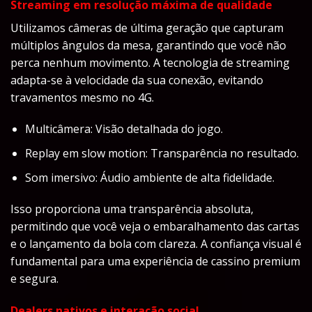
Streaming em resolução máxima de qualidade
Utilizamos câmeras de última geração que capturam
múltiplos ângulos da mesa, garantindo que você não
perca nenhum movimento. A tecnologia de streaming
adapta-se à velocidade da sua conexão, evitando
travamentos mesmo no 4G.
Multicâmera: Visão detalhada do jogo.
Replay em slow motion: Transparência no resultado.
Som imersivo: Áudio ambiente de alta fidelidade.
Isso proporciona uma transparência absoluta,
permitindo que você veja o embaralhamento das cartas
e o lançamento da bola com clareza. A confiança visual é
fundamental para uma experiência de cassino premium
e segura.
Dealers nativos e interação social