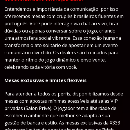
Entendemos a importância da comunicação, por isso
oferecemos mesas com crupiês brasileiros fluentes em
português. Você pode interagir via chat ao vivo, tirar
dúvidas ou apenas conversar sobre o jogo, criando
uma atmosfera social vibrante. Essa conexão humana
transforma o ato solitário de apostar em um evento
comunitário divertido. Os dealers são treinados para
manter o ritmo do jogo dinâmico e envolvente,
celebrando cada vitória com você.
Mesas exclusivas e limites flexíveis
Para atender a todos os perfis, disponibilizamos desde
mesas com apostas mínimas acessíveis até salas VIP
privadas (Salon Privé). O jogador tem a liberdade de
escolher o ambiente que melhor se adapta à sua
gestão de banca e estilo. As mesas exclusivas da X333
oferecem limites de aposta elevados para os “high