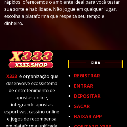
rápidos, oferecemos o ambiente ideal para você testar
sua sorte e habilidade. Não jogue em qualquer lugar,
escolha a plataforma que respeita seu tempo e
dinheiro.
GUIA
REGISTRAR
X333
é organização que
desenvolve ecossistema
ENTRAR
de entretenimento de
DEPOSITAR
apostas online,
integrando apostas
SACAR
esportivas, cassino online
BAIXAR APP
e jogos de recompensa
em plataforma unificada.
CONTATO X333