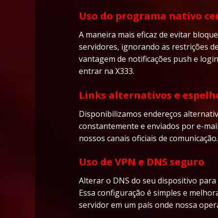
Uso do programa nativo cer
A maneira mais eficaz de evitar bloque
servidores, ignorando as restrições 
vantagem de notificações push e login
entrar na X333.
Links alternativos e espelh
Disponibilizamos endereços alternativ
constantemente e enviados por e-mail
nossos canais oficiais de comunicação
Uso de VPN e DNS seguro
Alterar o DNS do seu dispositivo para 
Essa configuração é simples e melhor
servidor em um país onde nossa operaç