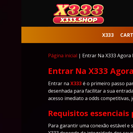
Skip
to
content
X333
CAR
Página inicial
|
Entrar Na X333 Agora E
Entrar Na X333 Agora
Entrar na
X333
é o primeiro passo par
desenhada para facilitar a sua entrad
acesso imediato a odds competitivas, 
Requisitos essenciais 
Para garantir uma conexão estável e s
X333 depende da integridade dos seus 