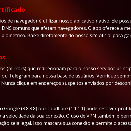
tificado
ios de navegador é utilizar nosso aplicativo nativo. Ele po
de DNS comuns que afetam navegadores. O app oferece a mes
 biométrico. Baixe diretamente do nosso site oficial para ga
os
os (mirrors) que redirecionam para o nosso servidor principa
 ou Telegram para nossa base de usuários. Verifique sempre
. Nunca clique em endereços suspeitos enviados por desconh
o Google (8.8.8.8) ou Cloudflare (1.1.1.1) pode resolver pr
a a velocidade da sua conexão. O uso de VPN também é perm
ão seja legal. Isso mascara sua conexão e permite o acesso 