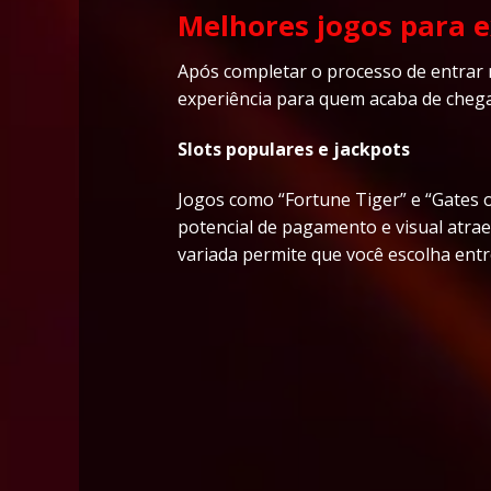
Melhores jogos para 
Após completar o processo de entrar
experiência para quem acaba de chega
Slots populares e jackpots
Jogos como “Fortune Tiger” e “Gates 
potencial de pagamento e visual atraen
variada permite que você escolha ent