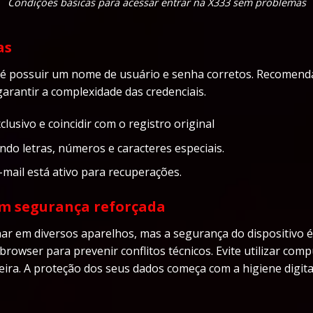
Condições básicas para acessar entrar na X333 sem problemas
as
l, é possuir um nome de usuário e senha corretos. Recomen
arantir a complexidade das credenciais.
clusivo e coincidir com o registro original
do letras, números e caracteres especiais.
e-mail está ativo para recuperações.
om segurança reforçada
ar em diversos aparelhos, mas a segurança do dispositivo é
rowser para prevenir conflitos técnicos. Evite utilizar com
eira. A proteção dos seus dados começa com a higiene digita