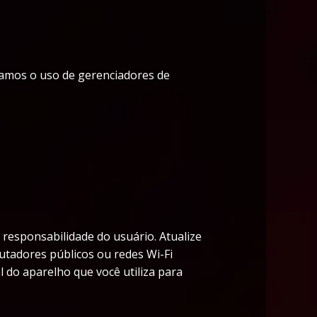
damos o uso de gerenciadores de
 responsabilidade do usuário. Atualize
putadores públicos ou redes Wi-Fi
l do aparelho que você utiliza para