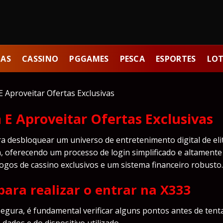
TAS
CASSINO
PGGAMES
PESCA
ESPORTES
LOT
 Aproveitar Ofertas Exclusivas
 E Aproveitar Ofertas Exclusivas
a desbloquear um universo de entretenimento digital de elit
a, oferecendo um processo de login simplificado e altament
jogos de cassino exclusivos e um sistema financeiro robusto.
para realizar o entrar na X333
egura, é fundamental verificar alguns pontos antes de tent
dados e do dispositivo utilizado.