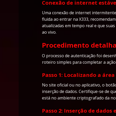
Conexão de internet estáve
Uma conexão de internet intermitente
fluida ao entrar na X333, recomendamo
atualizadas em tempo real e que suas 
ao vivo.
Procedimento detalha
O processo de autenticação foi desenh
roteiro simples para completar a ação
Passo 1: Localizando a área
No site oficial ou no aplicativo, o bot
inserção de dados. Certifique-se de q
está no ambiente criptografado da nos
Passo 2: Inserção de dados 