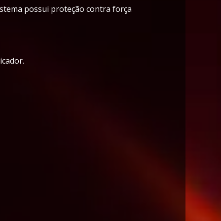
istema possui proteção contra força
icador.