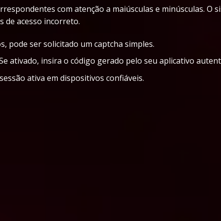
orrespondentes com atenção a maiúsculas e minúsculas. O s
s de acesso incorreto.
s, pode ser solicitado um captcha simples.
Se ativado, insira o código gerado pelo seu aplicativo autent
ssão ativa em dispositivos confiáveis.